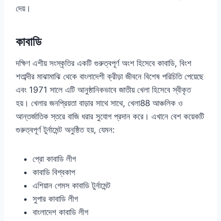
দেয়।
কাবাডি
দক্ষিণ এশীয় সংস্কৃতির একটি গুরুত্বপূর্ণ অংশ হিসেবে কাবাডি, বিংশ
শতাব্দীর মাঝামাঝি থেকে বাংলাদেশী ক্রীড়া জীবনে বিশেষ পরিচিতি পেয়েছে
এবং 1971 সালে এটি আনুষ্ঠানিকভাবে জাতীয় খেলা হিসেবে স্বীকৃত
হয়। খেলার জনপ্রিয়তা বাড়ার সাথে সাথে, খেলা88 আঞ্চলিক ও
আন্তর্জাতিক স্তরে বাজি ধরার সুযোগ প্রদান করে। এখানে বেশ কয়েকটি
গুরুত্বপূর্ণ টুর্নামেন্ট অনুষ্ঠিত হয়, যেমন:
প্রো কাবাডি লীগ
কাবাডি বিশ্বকাপ
এশিয়ান গেমস কাবাডি টুর্নামেন্ট
সুপার কাবাডি লীগ
বাংলাদেশ কাবাডি লীগ