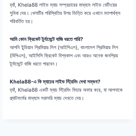
হ্যাঁ, Khela88 লাইভ ম্যাচ সম্প্রচারের মাধ্যমে লাইভ বেটিংয়ের
সুবিধা দেয়। খেলাটির পরিস্থিতির উপর ভিত্তি করে এখানে মতপার্থক্য
পরিবর্তিত হয়।
আমি কোন ক্রিকেট টুর্নামেন্টে বাজি ধরতে পারি?
আপনি ইন্ডিয়ান প্রিমিয়ার লিগ (আইপিএল), বাংলাদেশ প্রিমিয়ার লিগ
(বিপিএল), আইসিসি ক্রিকেট বিশ্বকাপ এবং আরও অনেক জনপ্রিয়
টুর্নামেন্টে বাজি ধরতে পারবেন।
Khela88-এ কি ম্যাচের লাইভ স্ট্রিমিং দেখা সম্ভব?
হ্যাঁ, Khela88 একটি ম্যাচ স্ট্রিমিং ফিচার অফার করে, যা আপনাকে
প্ল্যাটফর্মের মাধ্যমে সরাসরি ম্যাচ দেখতে দেয়।