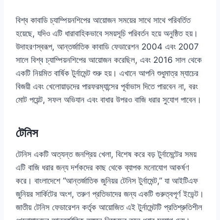
বিশ্ব কাবাডি চ্যাম্পিয়নশিপের আয়োজন সময়ের সাথে সাথে পরিবর্তিত
হয়েছে, যদিও এটি ধারাবাহিকভাবে সময়সূচি পরিবর্তন হয়ে অনুষ্ঠিত হয়।
উদাহরণস্বরূপ, আন্তর্জাতিক কাবাডি ফেডারেশন 2004 এবং 2007
সালে বিশ্ব চ্যাম্পিয়নশিপের আয়োজন করেছিল, এবং 2016 সাল থেকে
একটি নিয়মিত বার্ষিক টুর্নামেন্ট শুরু হয়। এখানে আপনি শুধুমাত্র ম্যাচের
বিজয়ী এবং খেলোয়াড়দের পারফরম্যান্সের পূর্বাভাস দিতে পারবেন না, বরং
মোট পয়েন্ট, সফল অভিযান এবং বাধার উপরও বাজি ধরার সুযোগ পাবেন।
টেনিস
টেনিস একটি অত্যন্ত জনপ্রিয় খেলা, বিশেষ করে বড় টুর্নামেন্টের সময়
এটি বাজি ধরার জন্য দর্শকদের কাছ থেকে ব্যাপক মনোযোগ আকর্ষণ
করে। বাংলাদেশে “আন্তর্জাতিক জুনিয়র টেনিস টুর্নামেন্ট,” যা আইটিএফ
জুনিয়র সার্কিটের অংশ, তরুণ প্রতিভাদের জন্য একটি গুরুত্বপূর্ণ ইভেন্ট।
জাতীয় টেনিস ফেডারেশন কর্তৃক আয়োজিত এই টুর্নামেন্টটি প্রতিশ্রুতিশীল