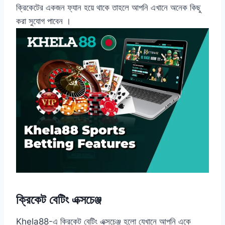
ক্রিকেটের একজন ফ্যান হয়ে থাকে তাহলে আপনি এখানে অনেক কিছু
করা সুযোগ পাবেন ।
ক্রিকেট বেটিং এক্সচেঞ্জ
Khela88-এ ক্রিকেট বেটিং এক্সচেঞ্জ হলো যেখানে আপনি একে