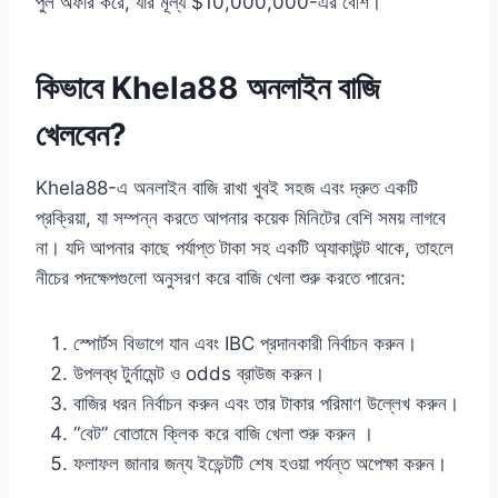
পুল অফার করে, যার মূল্য $10,000,000-এর বেশি।
কিভাবে Khela88 অনলাইন বাজি
খেলবেন?
Khela88-এ অনলাইন বাজি রাখা খুবই সহজ এবং দ্রুত একটি
প্রক্রিয়া, যা সম্পন্ন করতে আপনার কয়েক মিনিটের বেশি সময় লাগবে
না। যদি আপনার কাছে পর্যাপ্ত টাকা সহ একটি অ্যাকাউন্ট থাকে, তাহলে
নীচের পদক্ষেপগুলো অনুসরণ করে বাজি খেলা শুরু করতে পারেন:
স্পোর্টস বিভাগে যান এবং IBC প্রদানকারী নির্বাচন করুন।
উপলব্ধ টুর্নামেন্ট ও odds ব্রাউজ করুন।
বাজির ধরন নির্বাচন করুন এবং তার টাকার পরিমাণ উল্লেখ করুন।
“বেট” বোতামে ক্লিক করে বাজি খেলা শুরু করুন ।
ফলাফল জানার জন্য ইভেন্টটি শেষ হওয়া পর্যন্ত অপেক্ষা করুন।