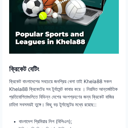
ক্রিকেট বেটিং
ক্রিকেট বাংলাদেশের সবচেয়ে জনপ্রিয় খেলা তাই Khela88 সকল
Khela88 ক্রিকেটের সব টুর্নামেন্ট কাবার করে । নিয়মিত আন্তর্জাতিক
প্রতিযোগিতাগুলিতে বিভিন্ন দেশের অংশগ্রহণের জন্য ক্রিকেট বাজির
চাহিদা সবসময়ই তুঙ্গে। কিছু বড় টুর্নামেন্টের মধ্যে রয়েছে::
বাংলাদেশ প্রিমিয়ার লিগ (বিপিএল);