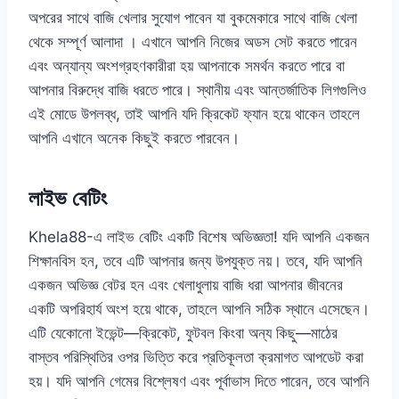
অপরের সাথে বাজি খেলার সুযোগ পাবেন যা বুকমেকারে সাথে বাজি খেলা
থেকে সম্পূর্ণ আলাদা । এখানে আপনি নিজের অডস সেট করতে পারেন
এবং অন্যান্য অংশগ্রহণকারীরা হয় আপনাকে সমর্থন করতে পারে বা
আপনার বিরুদ্ধে বাজি ধরতে পারে। স্থানীয় এবং আন্তর্জাতিক লিগগুলিও
এই মোডে উপলব্ধ, তাই আপনি যদি ক্রিকেট ফ্যান হয়ে থাকেন তাহলে
আপনি এখানে অনেক কিছুই করতে পারবেন।
লাইভ বেটিং
Khela88-এ লাইভ বেটিং একটি বিশেষ অভিজ্ঞতা! যদি আপনি একজন
শিক্ষানবিস হন, তবে এটি আপনার জন্য উপযুক্ত নয়। তবে, যদি আপনি
একজন অভিজ্ঞ বেটর হন এবং খেলাধুলায় বাজি ধরা আপনার জীবনের
একটি অপরিহার্য অংশ হয়ে থাকে, তাহলে আপনি সঠিক স্থানে এসেছেন।
এটি যেকোনো ইভেন্ট—ক্রিকেট, ফুটবল কিংবা অন্য কিছু—মাঠের
বাস্তব পরিস্থিতির ওপর ভিত্তি করে প্রতিকূলতা ক্রমাগত আপডেট করা
হয়। যদি আপনি গেমের বিশ্লেষণ এবং পূর্বাভাস দিতে পারেন, তবে আপনি