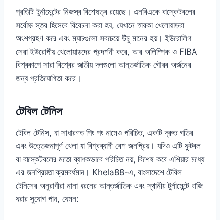
প্রতিটি টুর্নামেন্টের নিজস্ব বিশেষত্ব রয়েছে। এনবিএকে বাস্কেটবলের
সর্বোচ্চ স্তর হিসেবে বিবেচনা করা হয়, যেখানে তারকা খেলোয়াড়রা
অংশগ্রহণ করে এবং ম্যাচগুলো সবচেয়ে উঁচু মানের হয়। ইউরোলিগ
সেরা ইউরোপীয় খেলোয়াড়দের প্রদর্শনী করে, আর অলিম্পিক ও FIBA
বিশ্বকাপে সারা বিশ্বের জাতীয় দলগুলো আন্তর্জাতিক গৌরব অর্জনের
জন্য প্রতিযোগিতা করে।
টেবিল টেনিস
টেবিল টেনিস, যা সাধারণত পিং পং নামেও পরিচিত, একটি দ্রুত গতির
এবং উত্তেজনাপূর্ণ খেলা যা বিশ্বব্যাপী বেশ জনপ্রিয়। যদিও এটি ফুটবল
বা বাস্কেটবলের মতো ব্যাপকভাবে পরিচিত নয়, বিশেষ করে এশিয়ার মধ্যে
এর জনপ্রিয়তা ক্রমবর্ধমান। Khela88-এ, বাংলাদেশে টেবিল
টেনিসের অনুরাগীরা নানা ধরনের আন্তর্জাতিক এবং স্থানীয় টুর্নামেন্টে বাজি
ধরার সুযোগ পান, যেমন: