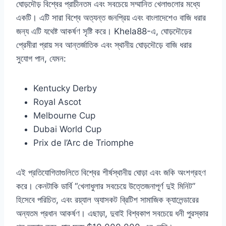
ঘোড়দৌড় বিশ্বের প্রাচীনতম এবং সবচেয়ে সম্মানিত খেলাগুলোর মধ্যে
একটি। এটি সারা বিশ্বে অত্যন্ত জনপ্রিয় এবং বাংলাদেশেও বাজি ধরার
জন্য এটি যথেষ্ট আকর্ষণ সৃষ্টি করে। Khela88-এ, ঘোড়দৌড়ের
প্রেমীরা প্রায় সব আন্তর্জাতিক এবং স্থানীয় ঘোড়দৌড়ে বাজি ধরার
সুযোগ পান, যেমন:
Kentucky Derby
Royal Ascot
Melbourne Cup
Dubai World Cup
Prix de l’Arc de Triomphe
এই প্রতিযোগিতাগুলিতে বিশ্বের শীর্ষস্থানীয় ঘোড়া এবং জকি অংশগ্রহণ
করে। কেনটাকি ডার্বি “খেলাধুলার সবচেয়ে উত্তেজনাপূর্ণ দুই মিনিট”
হিসেবে পরিচিত, এবং রয়্যাল অ্যাসকট ব্রিটিশ সামাজিক ক্যালেন্ডারের
অন্যতম প্রধান আকর্ষণ। এছাড়া, দুবাই বিশ্বকাপ সবচেয়ে ধনী পুরস্কার