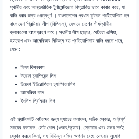
স্থানীয় এবং আন্তর্জাতিক টুর্নামেন্টগুলো বিস্তারিত ভাবে কাবার করে, যা
বাজি ধরার জন্য গুরত্বপূর্ণ । বাংলাদেশের প্রধান ফুটবল প্রতিযোগিতা হল
বাংলাদেশ প্রিমিয়ার লীগ (বিপিএল), যেখানে দেশের শীর্ষস্থানীয়
ক্লাবগুলো অংশগ্রহণ করে। স্থানীয় লীগ ছাড়াও, বেটররা এশিয়া,
ইউরোপ এবং আমেরিকার বিভিন্ন বড় প্রতিযোগিতায় বাজি ধরতে পারে,
যেমন:
ফিফা বিশ্বকাপ
উয়েফা চ্যাম্পিয়ন্স লিগ
উয়েফা ইউরোপিয়ান চ্যাম্পিয়নশিপ
আমেরিকা কাপ
ইংলিশ প্রিমিয়ার লিগ
এই প্ল্যাটফর্মটি বেটরদের জন্য ম্যাচের ফলাফল, সঠিক স্কোর, অর্ধ/পূর্ণ
সময়ের ফলাফল, মোট গোল (ওভার/অন্ডার), স্কোরার এবং উভয় দলই
স্কোর করবে কিনা, সহ বিভিন্ন বাজির অপশন বেছে নেওয়ার সুযোগ